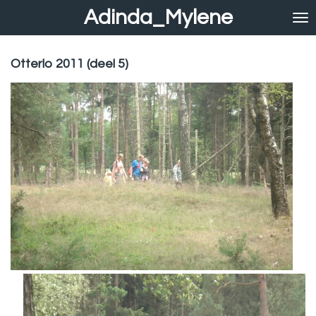
Adinda_Mylene
Ga
direct
naar
de
Otterlo 2011 (deel 5)
hoofdinhoud