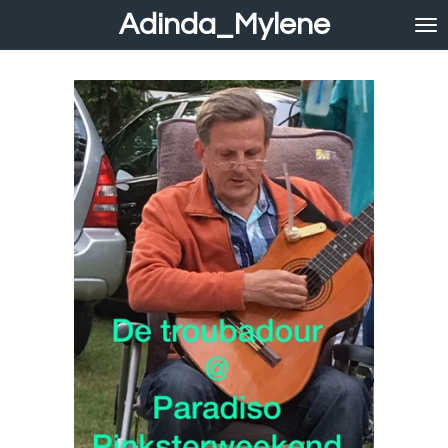
Adinda_Mylene
Ga
direct
naar
de
hoofdinhoud