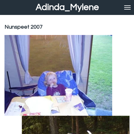
Adinda_Mylene
Ga
direct
naar
de
Nunspeet 2007
hoofdinhoud