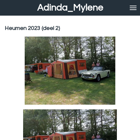
Adinda_Mylene
Ga
direct
naar
de
Heumen 2023 (deel 2)
hoofdinhoud