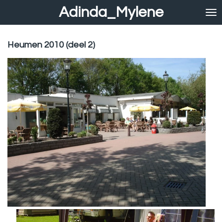
Adinda_Mylene
Ga
direct
naar
de
Heumen 2010 (deel 2)
hoofdinhoud